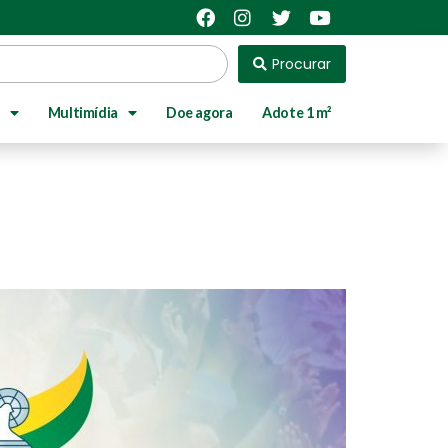
Procurar
Multimídia
Doe agora
Adote 1 m²