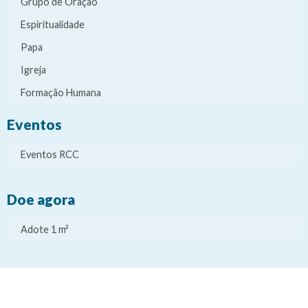
Grupo de Oração
Espiritualidade
Papa
Igreja
Formação Humana
Eventos
Eventos RCC
Doe agora
Adote 1 m²
It
It
It
It
e
e
e
e