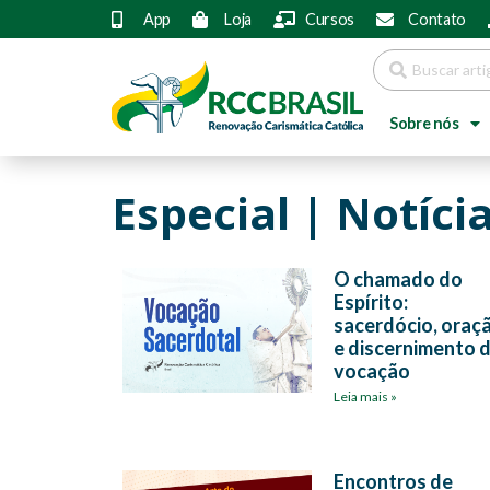
App
Loja
Cursos
Contato
Sobre nós
Especial | Notíci
O chamado do
Espírito:
sacerdócio, oraç
e discernimento 
vocação
Leia mais »
Encontros de