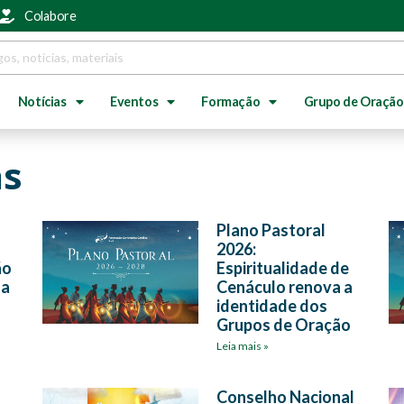
Colabore
Notícias
Eventos
Formação
Grupo de Oração
as
Plano Pastoral
2026:
ão
Espiritualidade de
da
Cenáculo renova a
identidade dos
Grupos de Oração
Leia mais »
Conselho Nacional