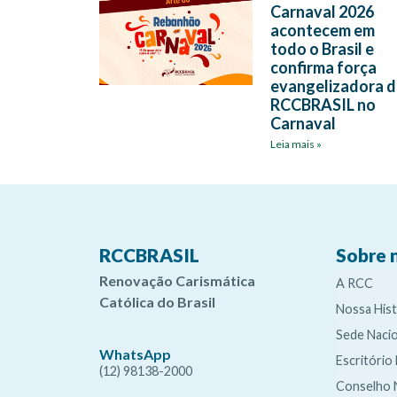
Carnaval 2026
acontecem em
todo o Brasil e
confirma força
evangelizadora 
RCCBRASIL no
Carnaval
Leia mais »
RCCBRASIL
Sobre 
Renovação Carismática
A RCC
Católica do Brasil
Nossa Hist
Sede Nacio
WhatsApp
Escritório
(12) 98138-2000
Conselho 