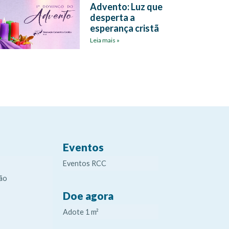
Advento: Luz que
desperta a
esperança cristã
Leia mais »
Eventos
Eventos RCC
ão
Doe agora
Adote 1 m²