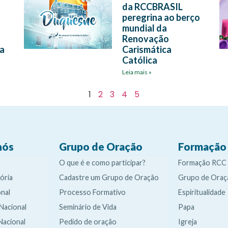
da RCCBRASIL
peregrina ao berço
mundial da
Renovação
da
Carismática
Católica
Leia mais »
1
2
3
4
5
nós
Grupo de Oração
Formação
O que é e como participar?
Formação RCC
ória
Cadastre um Grupo de Oração
Grupo de Oraç
nal
Processo Formativo
Espiritualidade
 Nacional
Seminário de Vida
Papa
Nacional
Pedido de oração
Igreja