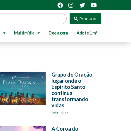
Procurar
Multimídia
Doe agora
Adote 1 m²
Grupo de Oração:
lugar onde o
Espírito Santo
continua
transformando
vidas
Leia mais »
A Coroa do