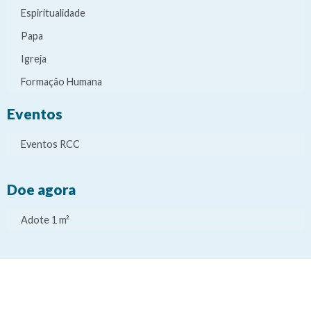
Espiritualidade
Papa
Igreja
Formação Humana
Eventos
Eventos RCC
Doe agora
Adote 1 m²
It
It
It
It
e
e
e
e
m
m
m
m