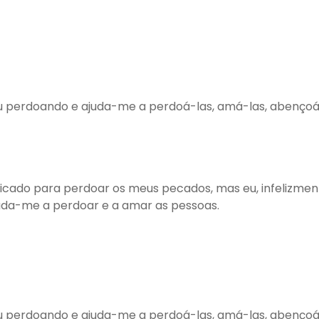
u perdoando e ajuda-me a perdoá-las, amá-las, abençoá-
ucificado para perdoar os meus pecados, mas eu, infelizm
juda-me a perdoar e a amar as pessoas.
u perdoando e ajuda-me a perdoá-las, amá-las, abençoá-