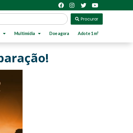
Procurar
Multimídia
Doe agora
Adote 1 m²
eparação!