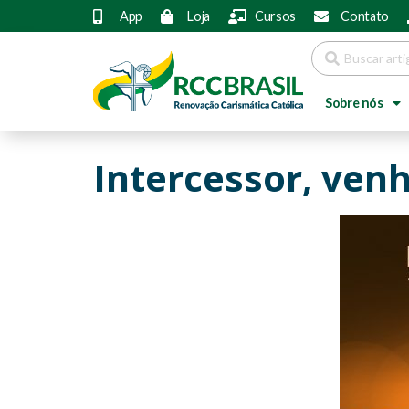
App
Loja
Cursos
Contato
Sobre nós
Intercessor, ven