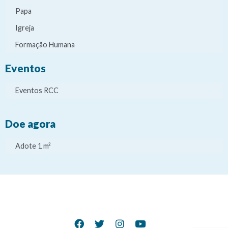
Papa
Igreja
Formação Humana
Eventos
Eventos RCC
Doe agora
Adote 1 m²
It
It
It
It
e
e
e
e
m
m
m
m
d
d
d
d