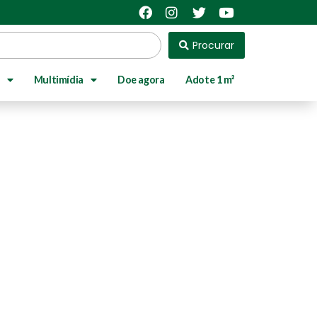
Procurar
Multimídia
Doe agora
Adote 1 m²