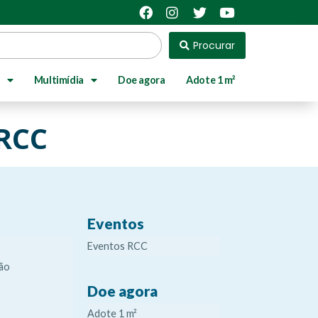
Procurar
Multimídia
Doe agora
Adote 1 m²
 RCC
Eventos
Eventos RCC
ão
Doe agora
Adote 1 m²