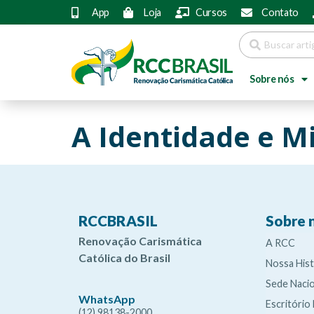
App
Loja
Cursos
Contato
Sobre nós
A Identidade e M
RCCBRASIL
Sobre 
Renovação Carismática
A RCC
Católica do Brasil
Nossa Hist
Sede Nacio
WhatsApp
Escritório
(12) 98138-2000