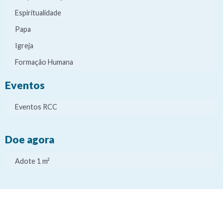
Espiritualidade
Papa
Igreja
Formação Humana
Eventos
Eventos RCC
Doe agora
Adote 1 m²
It
It
It
It
e
e
e
e
m
m
m
m