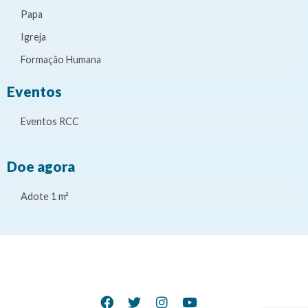
Papa
Igreja
Formação Humana
Eventos
Eventos RCC
Doe agora
Adote 1 m²
It
It
It
It
e
e
e
e
m
m
m
m
d
d
d
d