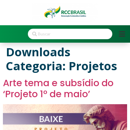
Downloads
Categoria:
Projetos
Arte tema e subsídio do
‘Projeto 1º de maio’