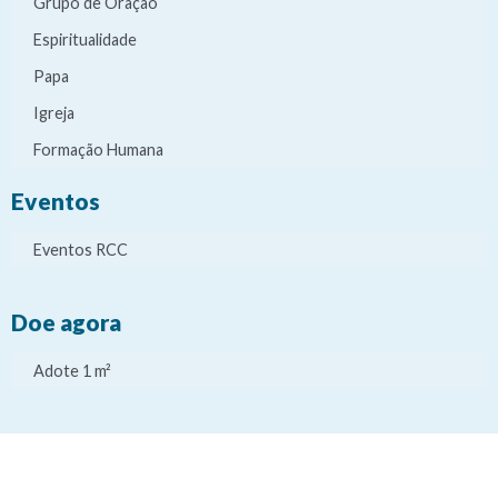
Grupo de Oração
Espiritualidade
Papa
Igreja
Formação Humana
Eventos
Eventos RCC
Doe agora
Adote 1 m²
It
It
It
It
e
e
e
e