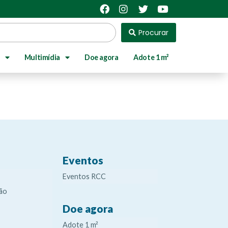
Procurar
Multimídia
Doe agora
Adote 1 m²
Eventos
Eventos RCC
ão
Doe agora
Adote 1 m²