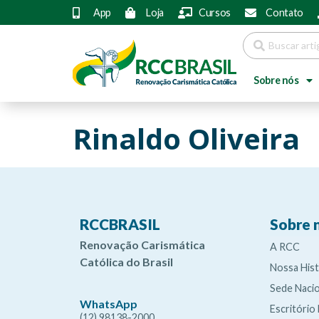
App
Loja
Cursos
Contato
Sobre nós
Rinaldo Oliveira
RCCBRASIL
Sobre 
Renovação Carismática
A RCC
Católica do Brasil
Nossa Hist
Sede Nacio
WhatsApp
Escritório
(12) 98138-2000