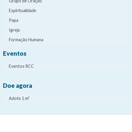
Grupo de Oração
Espiritualidade
Papa
Igreja
Formação Humana
Eventos
Eventos RCC
Doe agora
Adote 1 m²
It
It
It
It
e
e
e
e