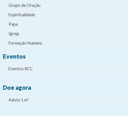
Grupo de Oração
Espiritualidade
Papa
Igreja
Formação Humana
Eventos
Eventos RCC
Doe agora
Adote 1 m²
It
It
It
It