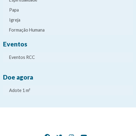
Papa
Igreja
Formação Humana
Eventos
Eventos RCC
Doe agora
Adote 1 m²
It
It
It
It
e
e
e
e
m
m
m
m
d
d
d
d