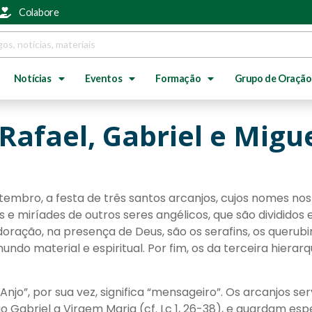
Colabore
Notícias
Eventos
Formação
Grupo de Oração
Rafael, Gabriel e Migu
tembro, a festa de três santos arcanjos, cujos nomes nos
 e miríades de outros seres angélicos, que são divididos 
ração, na presença de Deus, são os serafins, os querubin
do material e espiritual. Por fim, os da terceira hierarq
vra “Anjo”, por sua vez, significa “mensageiro”. Os arcan
o Gabriel a Virgem Maria (cf. Lc 1, 26-38), e guardam