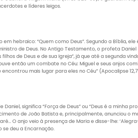
cerdotes e líderes leigos.
o em hebraico: “Quem como Deus”. Segundo a Bíblia, ele é
ministro de Deus. No Antigo Testamento, o profeta Daniel
filhos de Deus e de sua Igreja”, já que até a segunda vin
Houve então um combate no Céu: Miguel e seus anjos c
 encontrou mais lugar para eles no Céu” (Apocalipse 12,7
 Daniel, significa “Força de Deus” ou “Deus é a minha pro
mento de João Batista e, principalmente, anunciou o maior
… O anjo veio à presença de Maria e disse-lhe: ‘Alegra-te
o se deu a Encarnação.