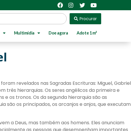
Procurar
Multimídia
Doe agora
Adote 1 m²
el
 foram revelados nas Sagradas Escrituras: Miguel, Gabriel
em três hierarquias. Os seres angélicos da primeira e
s e os tronos. Os da segunda hierarquia são as
uia são os principados, os arcanjos e anjos, que executam
jos servem a Deus, mas também aos homens. Eles anunciam
 especialmente as pessoas que desempenham importantes