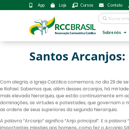
App
Loja
Cursos
Contato
Sobre nós
Santos Arcanjos: 
Com alegria, a Igreja Católica comemora, no dia 29 de se
e Rafael. Sabemos que, além desses arcanjos, há miríades
mais elevada hierarquia, que estão continuamente em ado
dominações, as virtudes e potestades, que governam o mun
as ordens de seus superiores da segunda hierarquia.
A palavra “Arcanjo” significa “Anjo principal”. E a pala
importantes missões aos homens, como fez o Arcanjo Sã