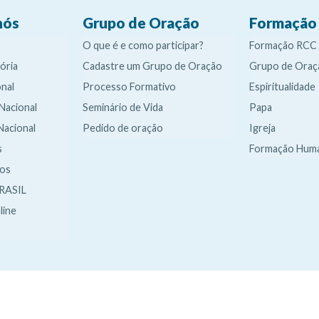
nós
Grupo de Oração
Formação
O que é e como participar?
Formação RCC
ória
Cadastre um Grupo de Oração
Grupo de Oraç
nal
Processo Formativo
Espiritualidade
 Nacional
Seminário de Vida
Papa
Nacional
Pedido de oração
Igreja
s
Formação Hum
dos
RASIL
line
It
It
It
It
e
e
e
e