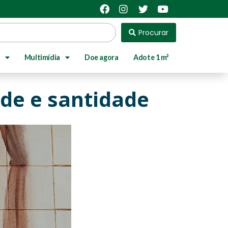
Procurar
Multimídia
Doe agora
Adote 1 m²
ade e santidade