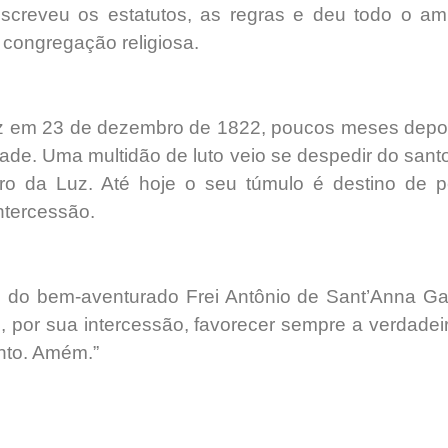
screveu os estatutos, as regras e deu todo o a
 congregação religiosa.
uz em 23 de dezembro de 1822, poucos meses depoi
ade. Uma multidão de luto veio se despedir do sant
iro da Luz. Até hoje o seu túmulo é destino de p
ntercessão.
ste do bem-aventurado Frei Antônio de Sant’Anna G
 por sua intercessão, favorecer sempre a verdadei
anto. Amém.”