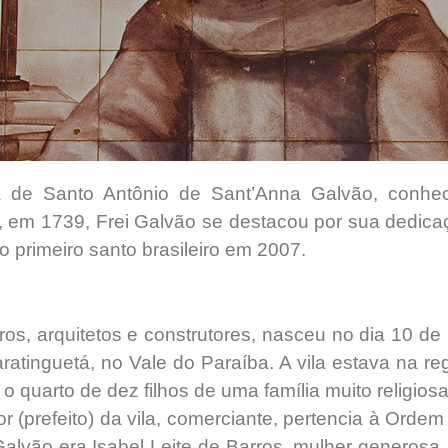
ca de Santo Antônio de Sant’Anna Galvão, conhe
 em 1739, Frei Galvão se destacou por sua dedicaçã
 primeiro santo brasileiro em 2007.
ros, arquitetos e construtores, nasceu no dia 10 de
ratinguetá, no Vale do Paraíba. A vila estava na 
 quarto de dez filhos de uma família muito religiosa
r (prefeito) da vila, comerciante, pertencia à Orde
lvão era Isabel Leite de Barros, mulher generosa,