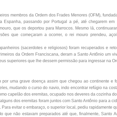
meiros membros da Ordem dos Frades Menores (OFM), fundada 
 a Espanha, passando por Portugal a pé, até chegarem em 
 mouro, que os deportou para Marrocos. Mesmo lá, continuar
rsões que começaram a ocorrer, o rei mouro prendeu, aço
panheiros (sacerdotes e religiosos) foram recuperados e ret
s primeiros da Ordem Franciscana, deram a Santo Antônio um v
eus superiores que lhe dessem permissão para ingressar na O
o por uma grave doença assim que chegou ao continente e fo
, mudando o curso do navio, indo encontrar refúgio na costa da
mo capelão dos eremitas, ocupado nos deveres da cozinha do
lguns dos eremitas foram juntos com Santo Antônio para a cidad
 Para evitar o embaraço, o superior local, pediu rapidamente 
o que não estavam preparados até que, finalmente, Santo Ant