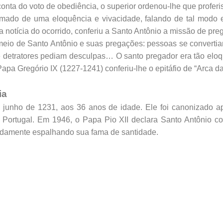
ta do voto de obediência, o superior ordenou-lhe que proferi
mado de uma eloquência e vivacidade, falando de tal modo e
otícia do ocorrido, conferiu a Santo Antônio a missão de prega
meio de Santo Antônio e suas pregações: pessoas se convertiam
 e detratores pediam desculpas… O santo pregador era tão eloq
apa Gregório IX (1227-1241) conferiu-lhe o epitáfio de “Arca d
ia
e junho de 1231, aos 36 anos de idade. Ele foi canonizado 
 Portugal. Em 1946, o Papa Pio XII declara Santo Antônio co
pidamente espalhando sua fama de santidade.