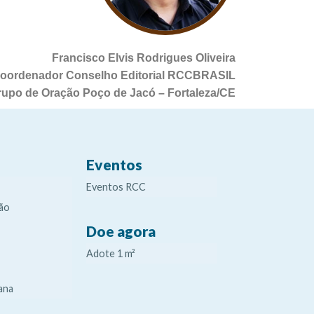
Francisco Elvis Rodrigues Oliveira
oordenador Conselho Editorial RCCBRASIL
rupo de Oração Poço de Jacó – Fortaleza/CE
Eventos
Eventos RCC
ão
Doe agora
Adote 1 m²
ana