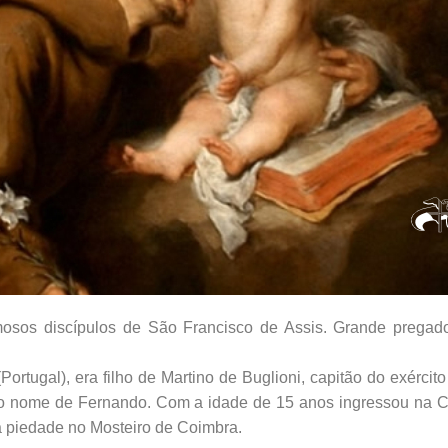
osos discípulos de São Francisco de Assis. Grande pregad
rtugal), era filho de Martino de Buglioni, capitão do exército
om o nome de Fernando. Com a idade de 15 anos ingressou na
a piedade no Mosteiro de Coimbra.