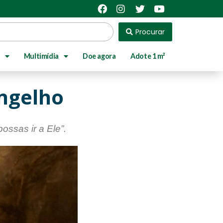
Procurar
Multimídia
Doe agora
Adote 1 m²
ngelho
ossas ir a Ele”.