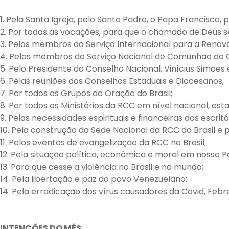
1. Pela Santa Igreja, pelo Santo Padre, o Papa Francisco, 
2. Por todas as vocações, para que o chamado de Deus s
3. Pelos membros do Serviço Internacional para a Renov
4. Pelos membros do Serviço Nacional de Comunhão do 
5. Pelo Presidente do Conselho Nacional, Vinícius Simões
6. Pelas reuniões dos Conselhos Estaduais e Diocesanos;
7. Por todos os Grupos de Oração do Brasil;
8. Por todos os Ministérios da RCC em nível nacional, es
9. Pelas necessidades espirituais e financeiras dos escrit
10. Pela construção da Sede Nacional da RCC do Brasil e 
11. Pelos eventos de evangelização da RCC no Brasil;
12. Pela situação política, econômica e moral em nosso Pa
13. Para que cesse a violência no Brasil e no mundo;
14. Pela libertação e paz do povo Venezuelano;
14. Pela erradicação dos vírus causadores da Covid, Feb
INTENÇÕES DO MÊS