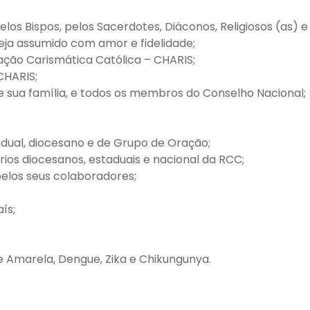
pelos Bispos, pelos Sacerdotes, Diáconos, Religiosos (as) e
eja assumido com amor e fidelidade;
ação Carismática Católica – CHARIS;
CHARIS;
 e sua família, e todos os membros do Conselho Nacional;
tadual, diocesano e de Grupo de Oração;
órios diocesanos, estaduais e nacional da RCC;
pelos seus colaboradores;
ís;
re Amarela, Dengue, Zika e Chikungunya.