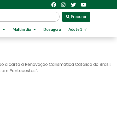
Procurar
Multimídia
Doe agora
Adote 1 m²
o a carta à Renovação Carismática Católica do Brasil,
s em Pentecostes”.