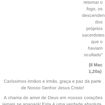
retomar o
fogo, os
descenden
dos
próprios
sacerdotes
que o
haviam
ocultado”
(II Mac
1,20a)
Caríssimos irmãos e irmãs, graça e paz da parte
de Nosso Senhor Jesus Cristo!
A chama do amor de Deus em nossos corações
jamais se apagará! Esta é uma verdade absoluta.