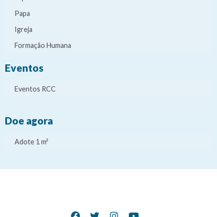
Papa
Igreja
Formação Humana
Eventos
Eventos RCC
Doe agora
Adote 1 m²
It
It
It
It
e
e
e
e
m
m
m
m
d
d
d
d