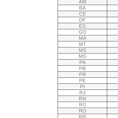
AM
BA
CE
DF
ES
GO
MA
MT
MS
MG
PA
PB
PR
PE
PI
RJ
RN
RS
RO
RR