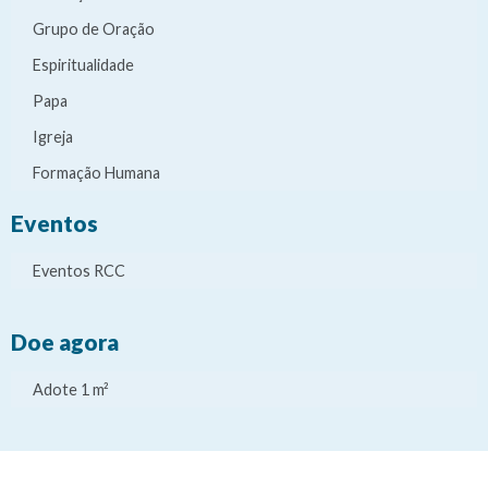
Grupo de Oração
Espiritualidade
Papa
Igreja
Formação Humana
Eventos
Eventos RCC
Doe agora
Adote 1 m²
It
It
It
It