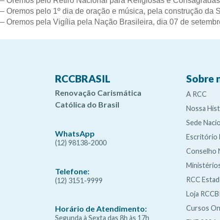
– Oremos pelo Retiro Nacional para Religiosas e Consagradas 
– Oremos pelo 1º dia de oração e música, pela construção da
– Oremos pela Vigília pela Nação Brasileira, dia 07 de setembr
RCCBRASIL
Sobre 
Renovação Carismática
A RCC
Católica do Brasil
Nossa Hist
Sede Nacio
WhatsApp
Escritório
(12) 98138-2000
Conselho 
Ministério
Telefone:
RCC Esta
(12) 3151-9999
Loja RCCB
Cursos On
Horário de Atendimento:
Segunda à Sexta das 8h às 17h