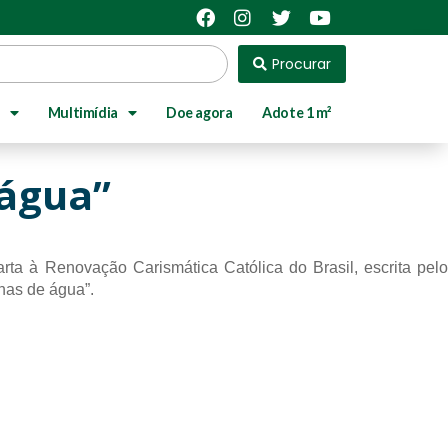
Procurar
Multimídia
Doe agora
Adote 1 m²
 água”
a à Renovação Carismática Católica do Brasil, escrita pelo 
has de água”.