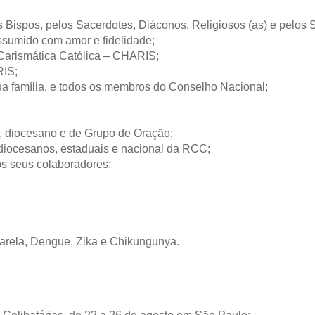
s Bispos, pelos Sacerdotes, Diáconos, Religiosos (as) e pelos 
ssumido com amor e fidelidade;
Carismática Católica – CHARIS;
RIS;
ua família, e todos os membros do Conselho Nacional;
l, diocesano e de Grupo de Oração;
s diocesanos, estaduais e nacional da RCC;
os seus colaboradores;
marela, Dengue, Zika e Chikungunya.