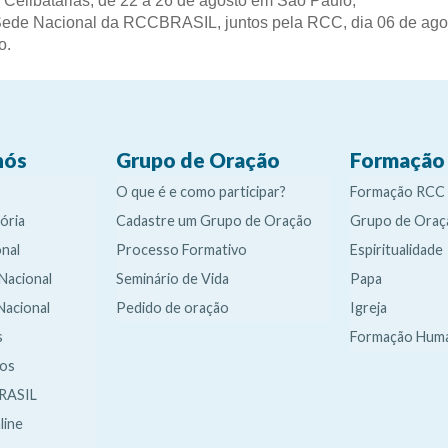
Celibatárias, de 22 a 26 de agosto em São Paulo;
 Sede Nacional da RCCBRASIL, juntos pela RCC, dia 06 de ago
o.
nós
Grupo de Oração
Formação
O que é e como participar?
Formação RCC
ória
Cadastre um Grupo de Oração
Grupo de Oraç
nal
Processo Formativo
Espiritualidade
 Nacional
Seminário de Vida
Papa
Nacional
Pedido de oração
Igreja
s
Formação Hum
dos
RASIL
line