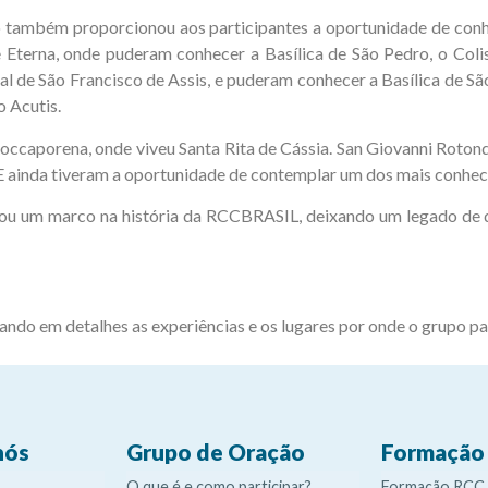
o também proporcionou aos participantes a oportunidade de conhec
de Eterna, onde puderam conhecer a Basílica de São Pedro, o Co
l de São Francisco de Assis, e puderam conhecer a Basílica de Sã
o Acutis.
occaporena, onde viveu Santa Rita de Cássia. San Giovanni Rotond
E ainda tiveram a oportunidade de contemplar um dos mais conheci
tornou um marco na história da RCCBRASIL, deixando um legado de
ando em detalhes as experiências e os lugares por onde o grupo p
nós
Grupo de Oração
Formação
O que é e como participar?
Formação RCC