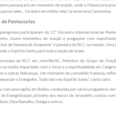
 gente passava era um momento de oração, onde a Palavra era pron
 passos dele… foi único em minha vida”, se emociona Carmosina.
l de Pentecostes
eregrinos participaram do 11º Encontro Internacional de Pentec
ontro, houve momentos de oração e pregações com importantes 
Final de Semana de Duquesne” e pioneira da RCC no mundo. Uma p
do o Espírito Santo para toda a nação de Israel.
 Diocesano da RCC em Joinville/SC, Membro do Grupo de Oraç
ficou muito impactado com a força e a espiritualidade do Congres
spos e outras lideranças. Um momento de comunhão fraterna, refl
nunciar o Evangelho. Tudo obra do Espírito Santo”, conta Jairo.
 com uma vigília em Belém, conduzida por vários pregadores da 
 de Evangelização, próximo aos muros de Jerusalém, contou com 
ilson, Elba Ramalho, Dunga e outros.