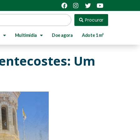
Procurar
Multimídia
Doe agora
Adote 1 m²
Pentecostes: Um