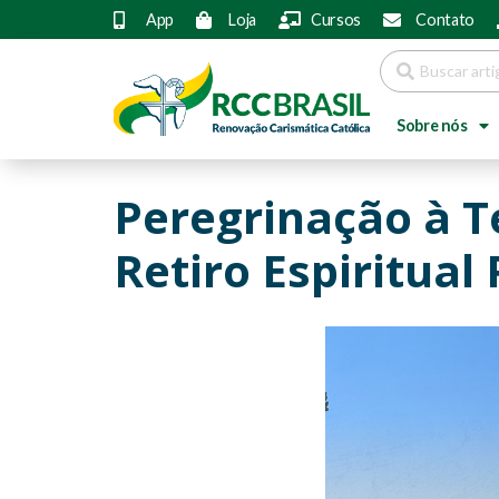
App
Loja
Cursos
Contato
Sobre nós
Peregrinação à T
Retiro Espiritual