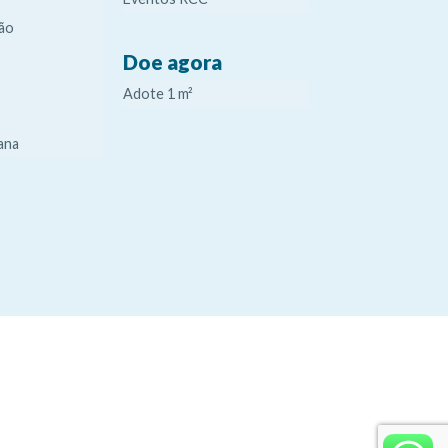
ão
Doe agora
Adote 1 m²
ana