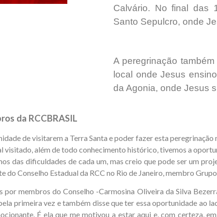
Calvário. No final das
Santo Sepulcro, onde Jes
A peregrinação também in
local onde Jesus ensino
da Agonia, onde Jesus s
mbros da RCCBRASIL
tunidade de visitarem a Terra Santa e poder fazer esta peregrin
cal visitado, além de todo conhecimento histórico, tivemos a opor
os das dificuldades de cada um, mas creio que pode ser um proje
dente do Conselho Estadual da RCC no Rio de Janeiro, membro Gru
 por membros do Conselho -Carmosina Oliveira da Silva Bezerr
a pela primeira vez e também disse que ter essa oportunidade ao 
cionante. É ela que me motivou a estar aqui e, com certeza, em 