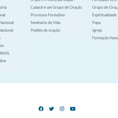
ória
Cadastre um Grupo de Oração
Grupo de Oraç
nal
Processo Formativo
Espiritualidade
 Nacional
Seminário de Vida
Papa
Nacional
Pedido de oração
Igreja
s
Formação Hum
dos
RASIL
line
It
It
It
It
e
e
e
e
m
m
m
m
d
d
d
d
a
a
a
a
li
li
li
li