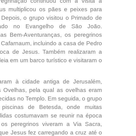
regrinação continuou com a visita a
us multiplicou os pães e peixes para
 Depois, o grupo visitou o Primado de
nado no Evangelho de São João.
das Bem-Aventuranças, os peregrinos
 Cafarnaum, incluindo a casa de Pedro
oca de Jesus. Também realizaram a
leia em um barco turístico e visitaram o
ram à cidade antiga de Jerusalém,
s Ovelhas, pela qual as ovelhas eram
ecidas no Templo. Em seguida, o grupo
 piscinas de Betesda, onde muitas
lidas costumavam se reunir na época
 os peregrinos viveram a Via Sacra,
que Jesus fez carregando a cruz até o