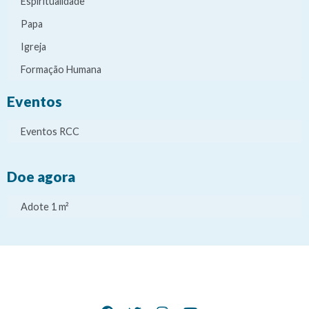
Espiritualidade
Papa
Igreja
Formação Humana
Eventos
Eventos RCC
Doe agora
Adote 1 m²
It
It
It
It
e
e
e
e
m
m
m
m
d
d
d
d