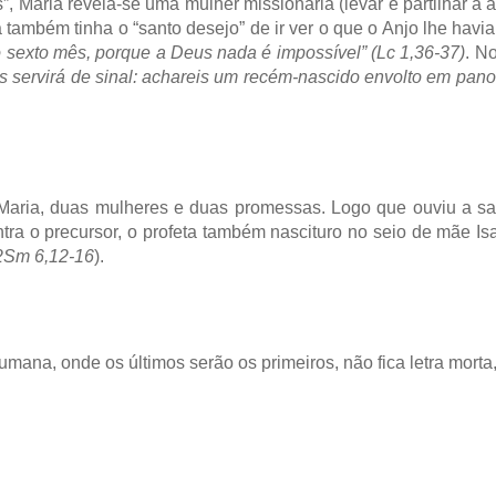
”, Maria revela-se uma mulher missionária (levar e partilhar a 
também tinha o “santo desejo” de ir ver o que o Anjo lhe havia
no sexto mês, porque a Deus nada é impossível” (Lc 1,36-37)
. N
os servirá de sinal: achareis um recém-nascido envolto em pa
Maria, duas mulheres e duas promessas. Logo que ouviu a sau
ra o precursor, o profeta também nascituro no seio de mãe Isa
 2Sm 6,12-16
).
humana, onde os últimos serão os primeiros, não fica letra morta