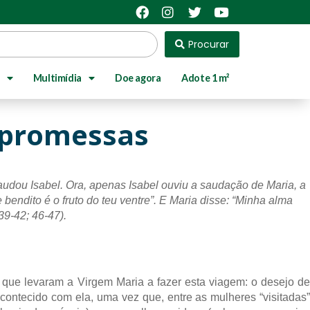
Procurar
Multimídia
Doe agora
Adote 1 m²
s promessas
udou Isabel. Ora, apenas Isabel ouviu a saudação de Maria, a 
bendito é o fruto do teu ventre”. E Maria disse: “Minha alma 
39-42; 46-47).
s que levaram a Virgem Maria a fazer esta viagem: o desejo de 
ontecido com ela, uma vez que, entre as mulheres “visitadas” 