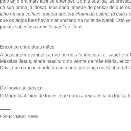
pelo anjo era mais fácil se entender. Com a sua ida “às pressas
da sua prima já idosa). Mas nada impede de pensar de que ela 
filho na sua velhice; aquela que era chamada estéril, já está 
que os anjos lhes haviam anunciado na noite de Natal: “
Isto v
jamais subestimava os “sinais” de Deus.
Encontro entre duas mães
A passagem evangélica une os dois “anúncios”: a Isabel e a 
Messias Jesus, ainda nascituro no ventre de mãe Maria, encont
Davi, que dançou diante da arca pela presença do Senhor (
cf.
Do louvor ao serviço
O Magnificat, hino de louvor, que narra a reviravolta da lógica 
——–
Fonte: Vatican News