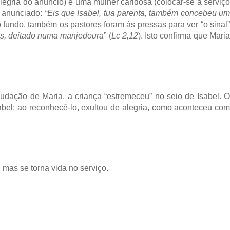
alegria do anúncio) e uma mulher caridosa (colocar-se a serviço 
 anunciado: 
“Eis que Isabel, tua parenta, também concebeu um
o fundo, também os pastores foram às pressas para ver “o sinal”
nos, deitado numa manjedoura
” (
Lc 2,12
). Isto confirma que Maria
dação de Maria, a criança “estremeceu” no seio de Isabel. O 
bel; ao reconhecê-lo, exultou de alegria, como aconteceu com 
, mas se torna vida no serviço.