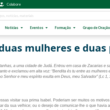
Colabore
Notícias
Eventos
Formação
Grupo de Oração
, duas mulheres e dua
tanhas, a uma cidade de Judá. Entrou em casa de Zacarias e sa
anto e exclamou em alta voz: “Bendita és tu entre as mulheres e 
 Senhor e meu espírito exulta em Deus, meu Salvador” (Lc 1, 
essas visitar sua prima Isabel. Poderiam ser muitos os motivo
r da sua velhice; ou o desejo de comunicar-lhe o que havia ac