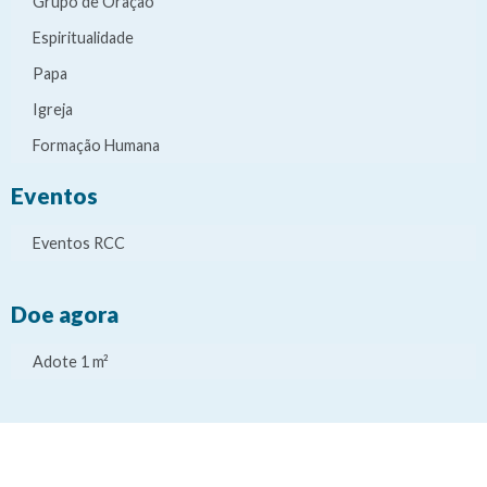
Grupo de Oração
Espiritualidade
Papa
Igreja
Formação Humana
Eventos
Eventos RCC
Doe agora
Adote 1 m²
It
It
It
It
e
e
e
e