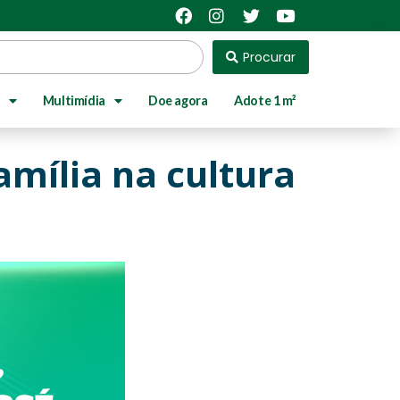
Procurar
Multimídia
Doe agora
Adote 1 m²
mília na cultura