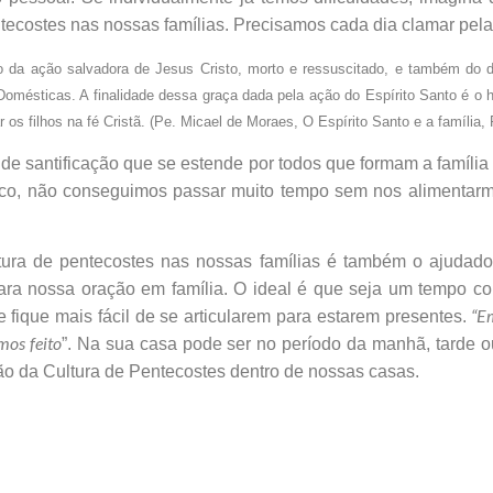
ntecostes nas nossas famílias. Precisamos cada dia clamar pel
do da ação salvadora de Jesus Cristo, morto e ressuscitado, e também do 
 Domésticas. A finalidade dessa graça dada pela ação do Espírito Santo é o 
 os filhos na fé Cristã. (Pe. Micael de Moraes, O Espírito Santo e a família,
e santificação que se estende por todos que formam a família e
ísico, não conseguimos passar muito tempo sem nos alimenta
ltura de pentecostes nas nossas famílias é também o ajudado
a nossa oração em família. O ideal é que seja um tempo com
“E
e fique mais fácil de se articularem para estarem presentes.
mos feito
”. Na sua casa pode ser no período da manhã, tarde ou
o da Cultura de Pentecostes dentro de nossas casas.