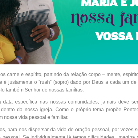
carne e espírito, partindo da relação corpo – mente, espírito
que é justamente o “ruah” (sopro) dado por Deus a cada um 
-lo também Senhor de nossas famílias.
a data específica nas nossas comunidades, jamais deve s
dentro da nossa igreja. Como o próprio tema propõe Pentec
 nossa vida pessoal e familiar.
os, para nos dispersar da vida de oração pessoal, por vezes 
 pessoal. Se individualmente já temos dificuldades, imagina 