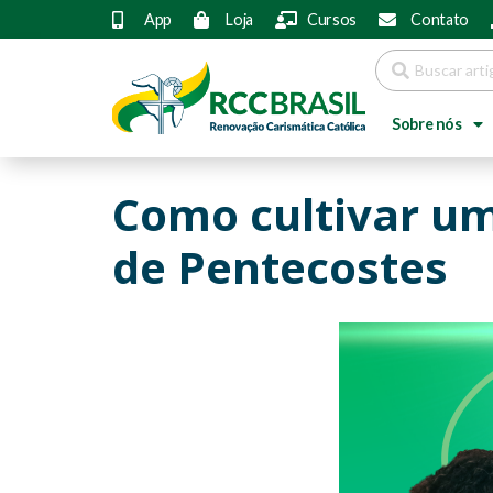
App
Loja
Cursos
Contato
Sobre nós
Como cultivar um
de Pentecostes