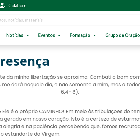
Colabore
Notícias
Eventos
Formação
Grupo de Oração
Presença
nte da minha libertação se aproxima. Combati o bom comb
uiz, me dará naquele dia, e não somente a mim, mas a to
6,4- 8).
Ele é o próprio CAMINHO! Em meio às tribulações do tem
eja gerado em nosso coração. Isto é a certeza de estar
 alegria e na paciência percebendo que, fomos recrutado
o estandarte da Virgem.