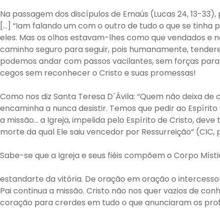
Na passagem dos discípulos de Emaús (Lucas 24, 13-33)
[…] “Iam falando um com o outro de tudo o que se tinh
eles. Mas os olhos estavam-lhes como que vendados e n
caminho seguro para seguir, pois humanamente, tenderem
podemos andar com passos vacilantes, sem forças para us
cegos sem reconhecer o Cristo e suas promessas!
Como nos diz Santa Teresa D´Ávila: “Quem não deixa de 
encaminha a nunca desistir. Temos que pedir ao Espírit
a missão… a Igreja, impelida pelo Espírito de Cristo, deve
morte da qual Ele saiu vencedor por Ressurreição” (CIC, 
Sabe-se que a Igreja e seus fiéis compõem o Corpo Místic
estandarte da vitória. De oração em oração o intercessor
Pai continua a missão. Cristo não nos quer vazios de conh
coração para crerdes em tudo o que anunciaram os profet