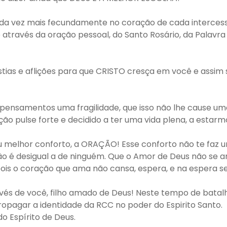
ada vez mais fecundamente no coração de cada intercessor
e através da oração pessoal, do Santo Rosário, da Palav
stias e aflições para que CRISTO cresça em você e assi
samentos uma fragilidade, que isso não lhe cause uma i
ão pulse forte e decidido a ter uma vida plena, a estarm
 melhor conforto, a ORAÇÃO! Esse conforto não te faz u
o é desigual a de ninguém. Que o Amor de Deus não se arr
pois o coração que ama não cansa, espera, e na espera s
ravés de você, filho amado de Deus! Neste tempo de bata
opagar a identidade da RCC no poder do Espirito Santo.
o Espírito de Deus.