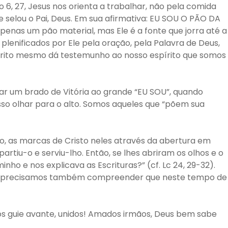
6, 27, Jesus nos orienta a trabalhar, não pela comida
 selou o Pai, Deus. Em sua afirmativa: EU SOU O PÃO DA
penas um pão material, mas Ele é a fonte que jorra até a
nificados por Ele pela oração, pela Palavra de Deus,
pirito mesmo dá testemunho ao nosso espírito que somos
ar um brado de Vitória ao grande “EU SOU”, quando
so olhar para o alto. Somos aqueles que “põem sua
tão, as marcas de Cristo neles através da abertura em
iu-o e serviu-lho. Então, se lhes abriram os olhos e o
o e nos explicava as Escrituras?” (cf. Lc 24, 29-32).
es, precisamos também compreender que neste tempo de
os guie avante, unidos! Amados irmãos, Deus bem sabe