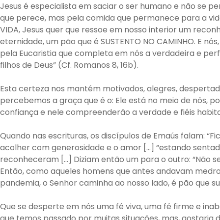
Jesus é especialista em saciar o ser humano e não se pe
que perece, mas pela comida que permanece para a vida 
VIDA, Jesus quer que ressoe em nosso interior um reconh
eternidade, um pão que é SUSTENTO NO CAMINHO. E nós, 
pela Eucaristia que completa em nós a verdadeira e per
filhos de Deus” (Cf. Romanos 8, 16b).
Esta certeza nos mantém motivados, alegres, despertado
percebemos a graça que é o: Ele está no meio de nós, p
confiança e nele compreenderão a verdade e fiéis habita
Quando nas escrituras, os discípulos de Emaús falam: “Fic
acolher com generosidade e o amor […] “estando sentado 
reconheceram […] Diziam então um para o outro: “Não se n
Então, como aqueles homens que antes andavam medros
pandemia, o Senhor caminha ao nosso lado, é pão que su
Que se desperte em nós uma fé viva, uma fé firme e ina
que
temos passado por muitas situações, mas, gostaria 