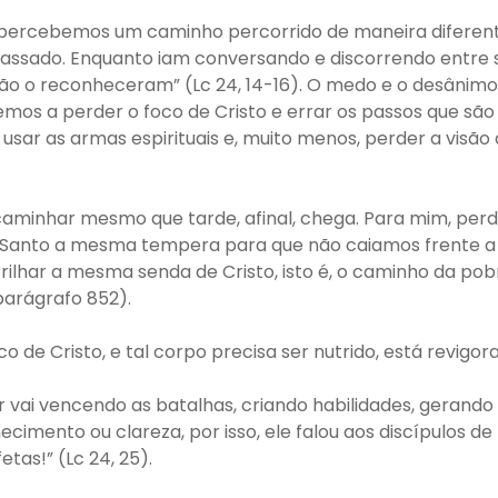
, percebemos um caminho percorrido de maneira diferent
a passado. Enquanto iam conversando e discorrendo entr
ão o reconheceram” (Lc 24, 14-16). O medo e o desânim
os a perder o foco de Cristo e errar os passos que são
ar as armas espirituais e, muito menos, perder a visão 
caminhar mesmo que tarde, afinal, chega. Para mim, perd
o Santo a mesma tempera para que não caiamos frente a t
 trilhar a mesma senda de Cristo, isto é, o caminho da pob
parágrafo 852).
o de Cristo, e tal corpo precisa ser nutrido, está revig
 vai vencendo as batalhas, criando habilidades, gerando 
ecimento ou clareza, por isso, ele falou aos discípulos d
as!” (Lc 24, 25).