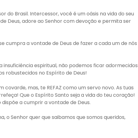
 do Brasil. Intercessor, você é um oásis na vida do seu
ra de Deus, adore ao Senhor com devoção e permita ser
m se cumpra a vontade de Deus de fazer a cada um de nós
nsuficiência espiritual, não podemos ficar adormecidos
os robustecidos no Espírito de Deus!
m covarde, mas, te REFAZ como um servo novo. As tuas
efeça! Que o Espírito Santo seja a vida do teu coração!
e dispõe a cumprir a vontade de Deus.
lha, o Senhor quer que saibamos que somos queridos,