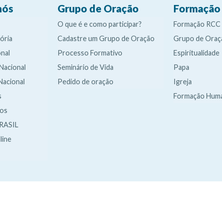
nós
Grupo de Oração
Formação
O que é e como participar?
Formação RCC
ória
Cadastre um Grupo de Oração
Grupo de Oraç
nal
Processo Formativo
Espiritualidade
 Nacional
Seminário de Vida
Papa
Nacional
Pedido de oração
Igreja
s
Formação Hum
dos
RASIL
line
It
It
It
It
e
e
e
e
m
m
m
m