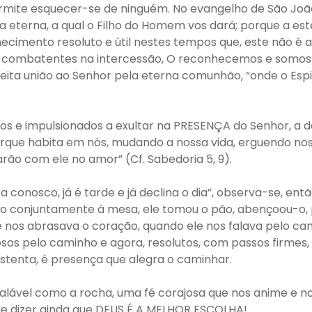
rmite esquecer-se de ninguém. No evangelho de São João 
eterna, a qual o Filho do Homem vos dará; porque a este
ecimento resoluto e útil nestes tempos que, este não é a
combatentes na intercessão, O reconhecemos e somos ple
feita união ao Senhor pela eterna comunhão, “onde o Es
s e impulsionados a exultar na PRESENÇA do Senhor, a d
orque habita em nós, mudando a nossa vida, erguendo nos
rão com ele no amor” (Cf. Sabedoria 5, 9).
a conosco, já é tarde e já declina o dia”, observa-se, en
conjuntamente à mesa, ele tomou o pão, abençoou-o, part
os abrasava o coração, quando ele nos falava pelo caminh
os pelo caminho e agora, resolutos, com passos firm
stenta, é presença que alegra o caminhar.
balável como a rocha, uma fé corajosa que nos anime e n
de dizer ainda que DEUS É A MELHOR ESCOLHA!