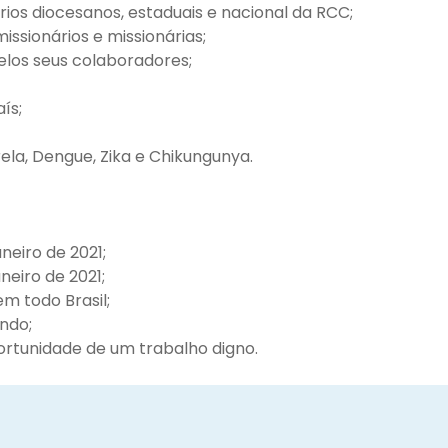
órios diocesanos, estaduais e nacional da RCC;
issionários e missionárias;
pelos seus colaboradores;
ís;
ela, Dengue, Zika e Chikungunya.
neiro de 2021;
neiro de 2021;
m todo Brasil;
ndo;
ortunidade de um trabalho digno.