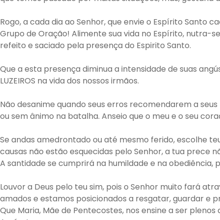
Rogo, a cada dia ao Senhor, que envie o Espírito Santo c
Grupo de Oração! Alimente sua vida no Espírito, nutra-s
refeito e saciado pela presença do Espirito Santo.
Que a esta presença diminua a intensidade de suas angú
LUZEIROS na vida dos nossos irmãos.
Não desanime quando seus erros recomendarem a seus pen
ou sem ânimo na batalha. Anseio que o meu e o seu coraç
Se andas amedrontado ou até mesmo ferido, escolhe teu
causas não estão esquecidas pelo Senhor, a tua prece nã
A santidade se cumprirá na humildade e na obediência, 
Louvor a Deus pelo teu sim, pois o Senhor muito fará at
amados e estamos posicionados a resgatar, guardar e pr
Que Maria, Mãe de Pentecostes, nos ensine a ser plenos d