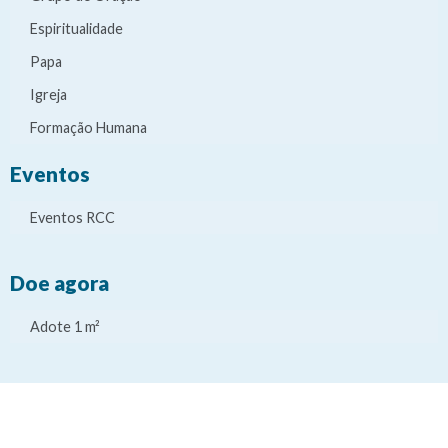
Espiritualidade
Papa
Igreja
Formação Humana
Eventos
Eventos RCC
Doe agora
Adote 1 m²
It
It
It
It
e
e
e
e