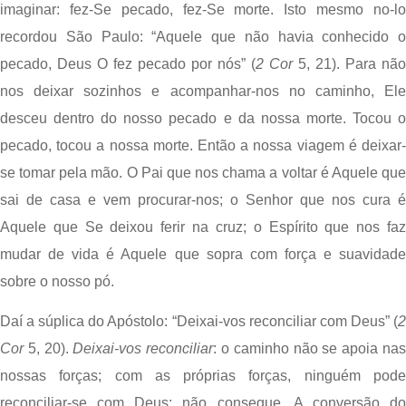
imaginar: fez-Se pecado, fez-Se morte. Isto mesmo no-lo 
recordou São Paulo: “Aquele que não havia conhecido o 
pecado, Deus O fez pecado por nós” (
2 Cor
 5, 21). Para não 
nos deixar sozinhos e acompanhar-nos no caminho, Ele 
desceu dentro do nosso pecado e da nossa morte. Tocou o 
pecado, tocou a nossa morte. Então a nossa viagem é deixar-
se tomar pela mão. O Pai que nos chama a voltar é Aquele que 
sai de casa e vem procurar-nos; o Senhor que nos cura é 
Aquele que Se deixou ferir na cruz; o Espírito que nos faz 
mudar de vida é Aquele que sopra com força e suavidade 
sobre o nosso pó.
Daí a súplica do Apóstolo: “Deixai-vos reconciliar com Deus” (
2 
Cor
 5, 20). 
Deixai-vos reconciliar
: o caminho não se apoia nas
nossas forças; com as próprias forças, ninguém pode 
reconciliar-se com Deus; não consegue. A conversão do 