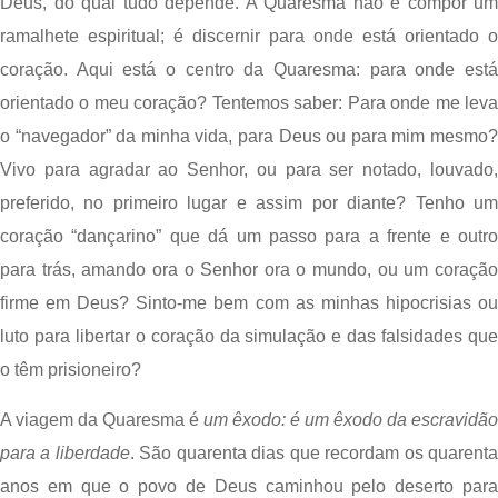
Deus, do qual tudo depende. A Quaresma não é compor um 
ramalhete espiritual; é discernir para onde está orientado o 
coração. Aqui está o centro da Quaresma: para onde está 
orientado o meu coração? Tentemos saber: Para onde me leva 
o “navegador” da minha vida, para Deus ou para mim mesmo? 
Vivo para agradar ao Senhor, ou para ser notado, louvado, 
preferido, no primeiro lugar e assim por diante? Tenho um 
coração “dançarino” que dá um passo para a frente e outro 
para trás, amando ora o Senhor ora o mundo, ou um coração 
firme em Deus? Sinto-me bem com as minhas hipocrisias ou 
luto para libertar o coração da simulação e das falsidades que 
o têm prisioneiro?
A viagem da Quaresma é 
um êxodo:
é um êxodo da escravidão 
para a liberdade
. São quarenta dias que recordam os quarenta
anos em que o povo de Deus caminhou pelo deserto para 