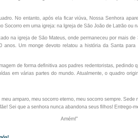
dro. No entanto, após ela ficar viúva, Nossa Senhora apare
 Socorro em uma igreja: na Igreja de São João de Latrão ou na
ocado na igreja de São Mateus, onde permaneceu por mais de 
30 anos. Um monge devoto relatou a história da Santa para 
magem de forma definitiva aos padres redentoristas, pedindo
buídas em várias partes do mundo. Atualmente, o quadro origi
o meu amparo, meu socorro eterno, meu socorro sempre. Sede 
ãe! Sei que a senhora nunca abandona seus filhos! Entrego-
Amém!”
nós!