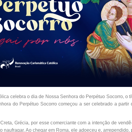
atólica celebra o dia de Nossa Senhora do Perpétuo Socorro, o 
hora do Perpétuo Socorro começou a ser celebrado a partir
Creta, Grécia, por esse comerciante com a intenção de vendê-
o naufragar. Ao chegar em Roma, ele adoeceu e, arrependido