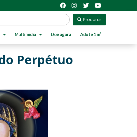
Procurar
Multimídia
Doe agora
Adote 1 m²
 do Perpétuo