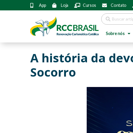
App
Loja
Cursos
Contato
Sobre nós
A história da de
Socorro