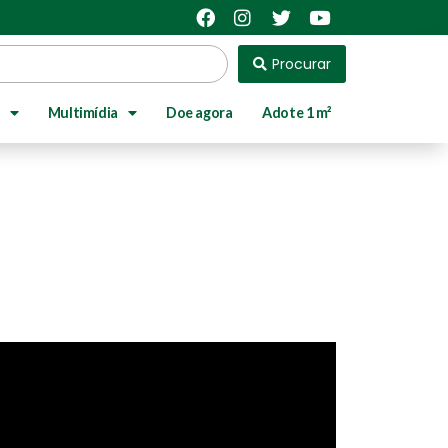
Procurar
Multimídia
Doe agora
Adote 1 m²